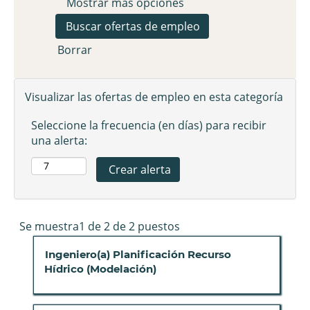
Mostrar más opciones
Borrar
Visualizar las ofertas de empleo en esta categoría
Seleccione la frecuencia (en días) para recibir
una alerta:
Resultados
Se muestra1 de 2 de 2 puestos
de
Título
Seleccione
Ingeniero(a) Planificación Recurso
búsqueda
con
Hídrico (Modelación)
de
la
"".
barra
Se