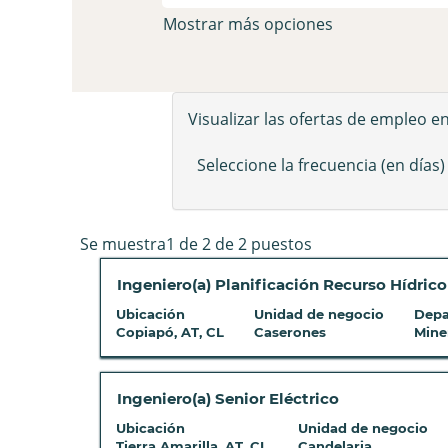
Mostrar más opciones
Visualizar las ofertas de empleo e
Seleccione la frecuencia (en días)
Resultados
Se muestra1 de 2 de 2 puestos
de
Título
Seleccione
Ingeniero(a) Planificación Recurso Hídric
búsqueda
con
de
Ubicación
Unidad de negocio
Depa
la
"".
Copiapó, AT, CL
Caserones
Mine
barra
Se
espaciadora
muestra1
para
de
Título
Seleccione
Ingeniero(a) Senior Eléctrico
ver
2
con
Ubicación
Unidad de negocio
el
de
la
Tierra Amarilla, AT, CL
Candelaria