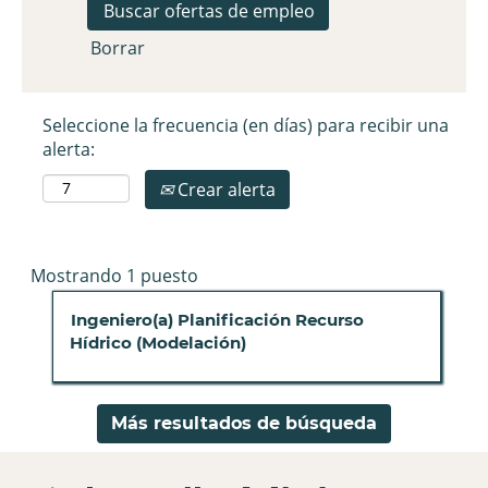
Borrar
Seleccione la frecuencia (en días) para recibir una
alerta:
Crear alerta
Resultados
Mostrando 1 puesto
de
Título
Seleccione
Ingeniero(a) Planificación Recurso
búsqueda
con
Hídrico (Modelación)
de
la
"".
barra
Mostrando
espaciadora
1
Más resultados de búsqueda
para
puesto
ver
Utilice
el