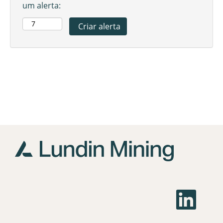
um alerta:
A
b
r
e