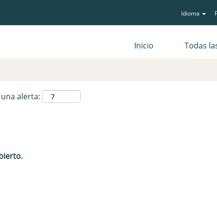
Idioma
P
Buscar por ubicación
Inicio
Todas la
 una alerta:
bierto.