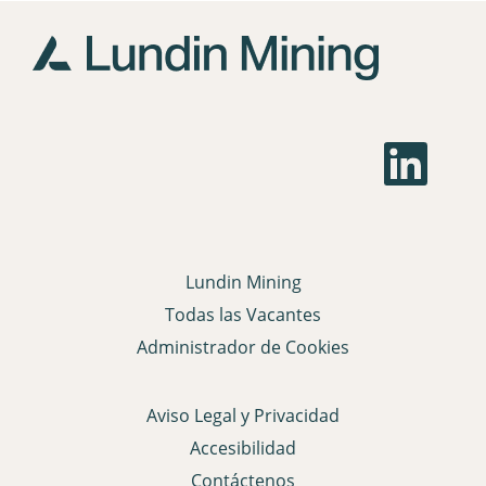
S
e
a
b
r
e
e
n
Lundin Mining
u
n
Todas las Vacantes
a
p
Administrador de Cookies
e
s
t
a
Aviso Legal y Privacidad
ñ
a
Accesibilidad
n
u
Contáctenos