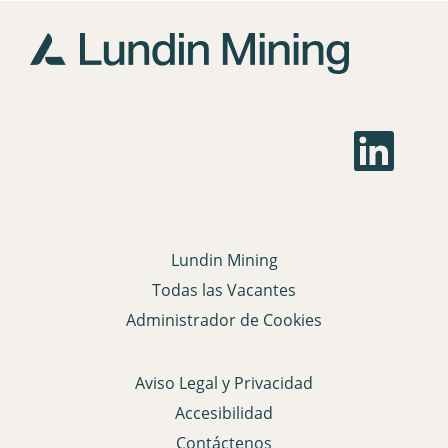
S
e
a
b
r
e
e
n
Lundin Mining
u
n
Todas las Vacantes
a
p
Administrador de Cookies
e
s
t
a
Aviso Legal y Privacidad
ñ
a
Accesibilidad
n
u
Contáctenos