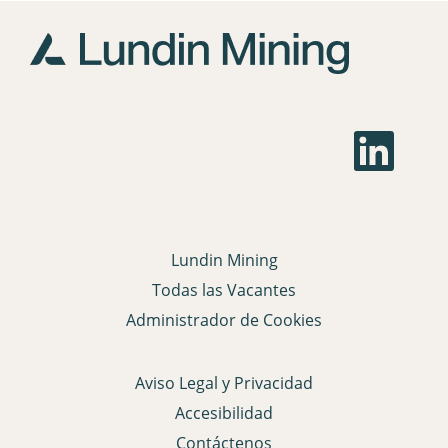
S
e
a
b
r
e
e
n
Lundin Mining
u
n
Todas las Vacantes
a
p
Administrador de Cookies
e
s
t
a
Aviso Legal y Privacidad
ñ
a
Accesibilidad
n
u
Contáctenos