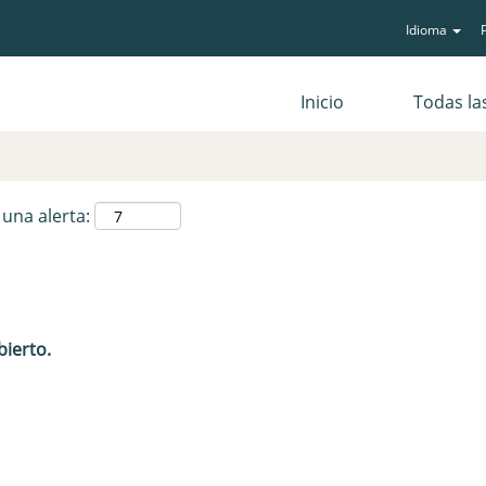
Idioma
P
Buscar por ubicación
Inicio
Todas la
 una alerta:
bierto.