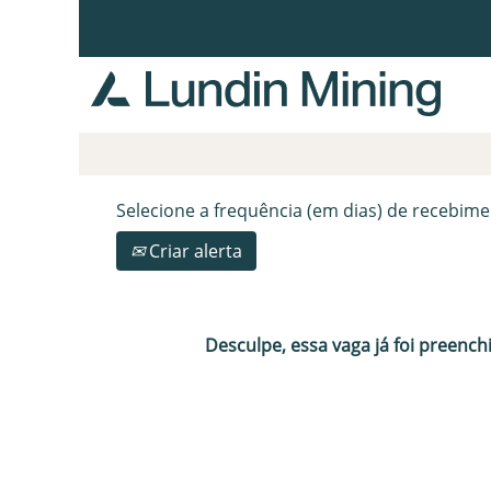
Procurar por palavra-chave
Mostrar mais opções
Selecione a frequência (em dias) de recebime
Criar alerta
Desculpe, essa vaga já foi preench