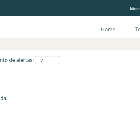
Idio
Pesquisar por localização
Home
T
nto de alertas:
ida.