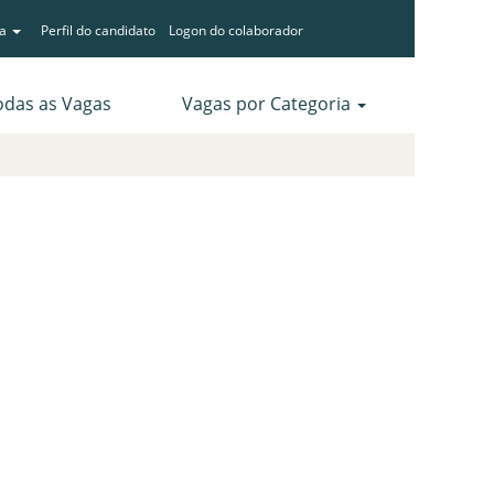
ma
Perfil do candidato
Logon do colaborador
odas as Vagas
Vagas por Categoria
Limpar