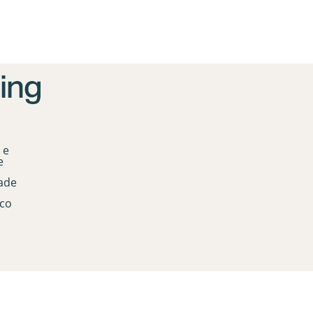
 e
e
dade
co