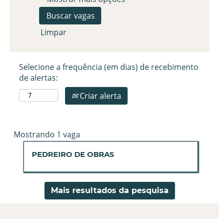
Limpar
Selecione a frequência (em dias) de recebimento
de alertas:
Criar alerta
Buscar
Mostrando 1 vaga
resultados
Título
Selecione
PEDREIRO DE OBRAS
para
a
"".
vaga
Mostrando
com
1
Mais resultados da pesquisa
a
vaga
barra
Use
de