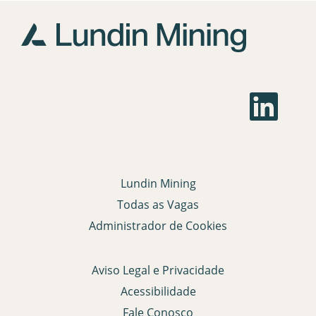
A
b
r
e
e
m
u
m
Lundin Mining
a
n
Todas as Vagas
o
v
Administrador de Cookies
a
g
u
i
Aviso Legal e Privacidade
a
.
Acessibilidade
Fale Conosco