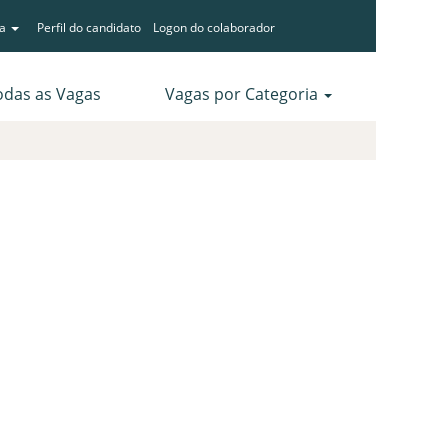
ma
Perfil do candidato
Logon do colaborador
odas as Vagas
Vagas por Categoria
Limpar