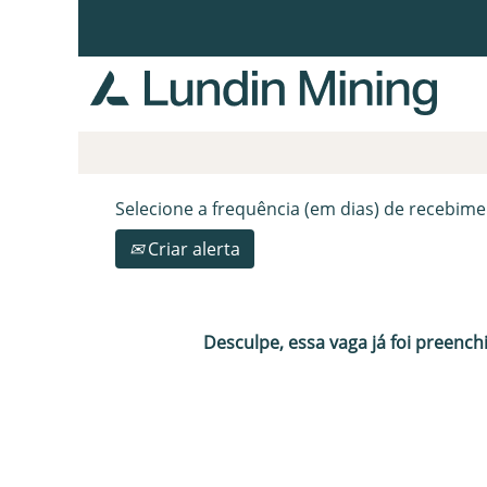
Procurar por palavra-chave
Mostrar mais opções
Selecione a frequência (em dias) de recebime
Criar alerta
Desculpe, essa vaga já foi preench