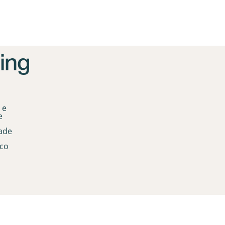
 e
e
dade
co