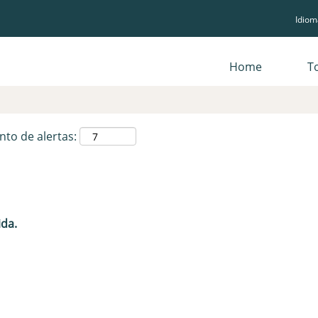
Idio
Pesquisar por localização
Home
T
nto de alertas:
ida.