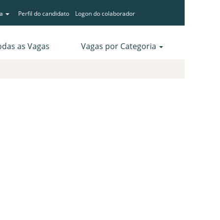
ma
Perfil do candidato
Logon do colaborador
odas as Vagas
Vagas por Categoria
Limpar