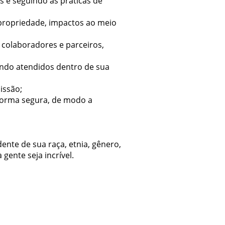
s e seguindo as práticas de
 propriedade, impactos ao meio
 colaboradores e parceiros,
endo atendidos dentro de sua
issão;
forma segura, de modo a
nte de sua raça, etnia, gênero,
gente seja incrível.