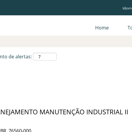
Idio
Pesquisar por localização
Home
T
nto de alertas:
LANEJAMENTO MANUTENÇÃO INDUSTRIAL II
 BR, 76560-000