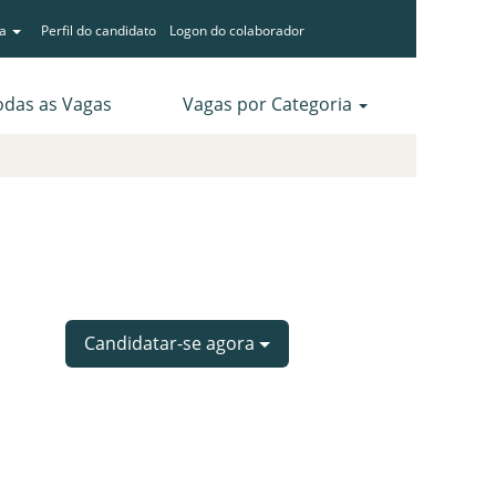
ma
Perfil do candidato
Logon do colaborador
odas as Vagas
Vagas por Categoria
Limpar
Candidatar-se agora