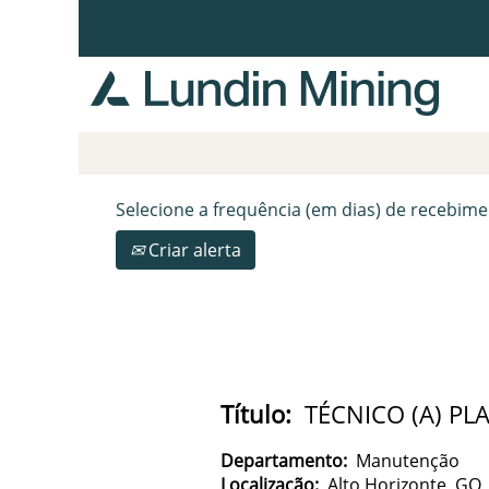
Procurar por palavra-chave
Mostrar mais opções
Selecione a frequência (em dias) de recebime
Criar alerta
Título:
TÉCNICO (A) P
Departamento:
Manutenção
Localização:
Alto Horizonte, GO,