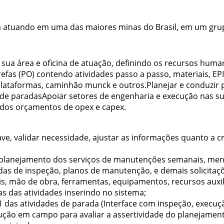
ça atuando em uma das maiores minas do Brasil, em um grup
 sua área e oficina de atuação, definindo os recursos huma
tarefas (PO) contendo atividades passo a passo, materiais, EP
plataformas, caminhão munck e outros.Planejar e conduzir
de paradasApoiar setores de engenharia e execução nas sua
dos orçamentos de opex e capex.
ve, validar necessidade, ajustar as informações quanto a cr
o planejamento dos serviços de manutenções semanais, mens
 de inspeção, planos de manutenção, e demais solicitações
iais, mão de obra, ferramentas, equipamentos, recursos au
fas das atividades inserindo no sistema;
 das atividades de parada (Interface com inspeção, execuç
ção em campo para avaliar a assertividade do planejamento