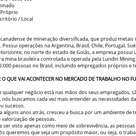
minado
Próprio
ritório / Local
canadense de mineração diversificada, que produz metais i
Possui operações na Argentina, Brasil, Chile, Portugal, Sué
 Horizonte, no norte do estado de Goiás, a empresa possui
eira mina brasileira controlada e operada pela Lundin Mining
000 pessoas no Brasil, incluindo empregados próprios e te
R O QUE VAI ACONTECER NO MERCADO DE TRABALHO NO F
e qualquer negócio está nas mãos dos seus empregados, são
o, nós buscamos cada vez mais entender as necessidades d
u sucesso.
a alguns anos atrás, cresceu a busca por um ambiente de t
e valorização de pessoas.
e ser visto apenas como meio de sobrevivência, as pessoa
ós queremos que seja um propósito maior, ou seja, o trabal