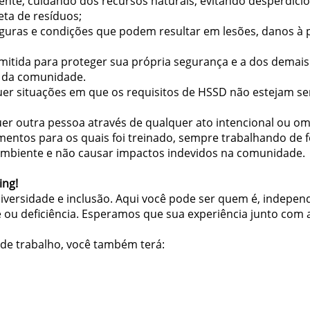
ente, cuidando dos recursos naturais, evitando desperdício
eta de resíduos;
nseguras e condições que podem resultar em lesões, danos à
emitida para proteger sua própria segurança e a dos demais
 da comunidade.
quer situações em que os requisitos de HSSD não estejam s
uer outra pessoa através de qualquer ato intencional ou om
entos para os quais foi treinado, sempre trabalhando de 
ambiente e não causar impactos indevidos na comunidade.
ing!
ersidade e inclusão. Aqui você pode ser quem é, independe
e ou deficiência. Esperamos que sua experiência junto com a 
de trabalho, você também terá: