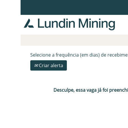
Procurar por palavra-chave
Mostrar mais opções
Selecione a frequência (em dias) de recebime
Criar alerta
Desculpe, essa vaga já foi preench