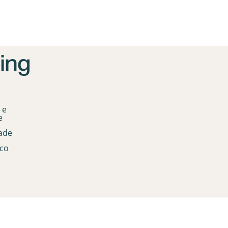
 e
e
dade
co