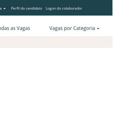
ma
Perfil do candidato
Logon do colaborador
odas as Vagas
Vagas por Categoria
Limpar