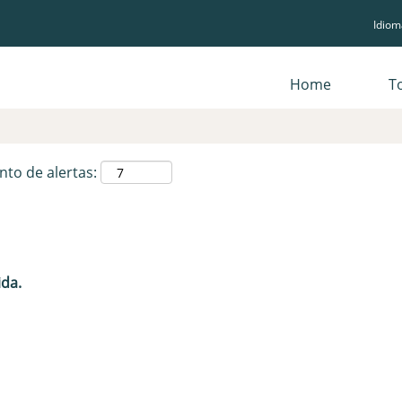
Idio
Pesquisar por localização
Home
T
nto de alertas:
ida.