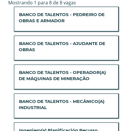
Buscar
Mostrando 1 para 8 de 8 vagas
resultados
Título
Selecione
BANCO DE TALENTOS - PEDREIRO DE
para
a
OBRAS E ARMADOR
"zinkgruvan".
vaga
Mostrando
com
1
a
para
Título
Selecione
BANCO DE TALENTOS - AJUDANTE DE
barra
8
a
OBRAS
de
de
vaga
espaço
8
com
pressionada
vagas
a
para
Título
Selecione
BANCO DE TALENTOS - OPERADOR(A)
Use
barra
visualizar
a
DE MÁQUINAS DE MINERAÇÃO
a
de
todas
vaga
tecla
espaço
as
com
Tab
pressionada
informações
a
para
para
Título
Selecione
BANCO DE TALENTOS - MECÂNICO(A)
dela.
barra
navegar
visualizar
a
INDUSTRIAL
de
na
todas
vaga
espaço
lista
as
com
pressionada
de
informações
a
para
Título
Selecione
Ingeniero(a) Planificación Recurso