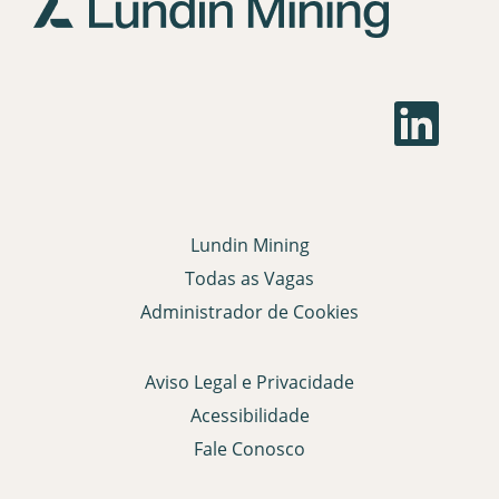
pressionada
informações
para
dela.
visualizar
todas
as
A
b
informações
r
dela.
e
e
m
u
m
Lundin Mining
a
n
Todas as Vagas
o
v
Administrador de Cookies
a
g
u
i
Aviso Legal e Privacidade
a
.
Acessibilidade
Fale Conosco