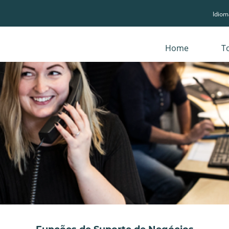
Idio
Home
T