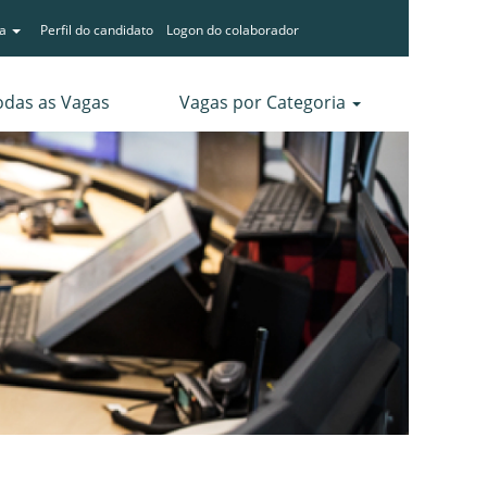
ma
Perfil do candidato
Logon do colaborador
odas as Vagas
Vagas por Categoria