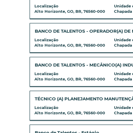
de
de
a
Localização
Unidade 
espaço
6
vaga
Alto Horizonte, GO, BR, 76560-000
Chapada
pressionada
vagas
com
para
Use
a
visualizar
a
barra
Título
Selecione
BANCO DE TALENTOS - OPERADOR(A) DE
todas
tecla
de
a
Localização
Unidade 
as
Tab
espaço
vaga
Alto Horizonte, GO, BR, 76560-000
Chapada
informações
para
pressionada
com
dela.
navegar
para
a
na
visualizar
barra
Título
Selecione
BANCO DE TALENTOS - MECÂNICO(A) IND
lista
todas
de
a
Localização
Unidade 
de
as
espaço
vaga
Alto Horizonte, GO, BR, 76560-000
Chapada
vagas.
informações
pressionada
com
Selecione
dela.
para
a
para
visualizar
barra
Título
Selecione
TÉCNICO (A) PLANEJAMENTO MANUTENÇÃO
exibir
todas
de
a
os
Localização
Unidade 
as
espaço
vaga
Alto Horizonte, GO, BR, 76560-000
Chapada
detalhes
informações
pressionada
com
completos
dela.
para
a
da
visualizar
barra
Título
Selecione
Banco de Talentos - Estágio