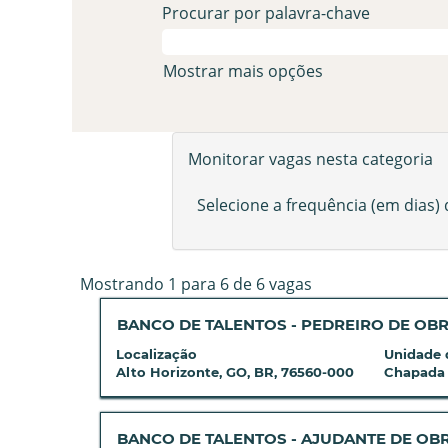
Procurar por palavra-chave
Mostrar mais opções
Monitorar vagas nesta categoria
Selecione a frequência (em dias)
Buscar
Mostrando 1 para 6 de 6 vagas
resultados
Título
Selecione
BANCO DE TALENTOS - PEDREIRO DE OB
para
a
"".
Localização
Unidade 
vaga
Mostrando
Alto Horizonte, GO, BR, 76560-000
Chapada
com
1
a
para
barra
6
Título
Selecione
BANCO DE TALENTOS - AJUDANTE DE OB