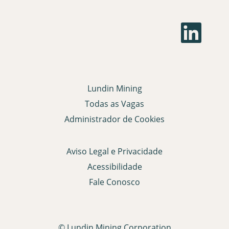
espaço
as
pressionada
informações
A
para
dela.
b
visualizar
r
e
todas
e
as
m
informações
u
m
dela.
Lundin Mining
a
n
Todas as Vagas
o
v
Administrador de Cookies
a
g
u
i
Aviso Legal e Privacidade
a
.
Acessibilidade
Fale Conosco
© Lundin Mining Corporation