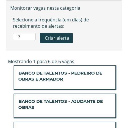
Monitorar vagas nesta categoria
Selecione a frequência (em dias) de
recebimento de alertas:
Buscar
Mostrando 1 para 6 de 6 vagas
resultados
Título
Selecione
BANCO DE TALENTOS - PEDREIRO DE
para
a
OBRAS E ARMADOR
"".
vaga
Mostrando
com
1
a
para
Título
Selecione
BANCO DE TALENTOS - AJUDANTE DE
barra
6
a
OBRAS
de
de
vaga
espaço
6
com
pressionada
vagas
a